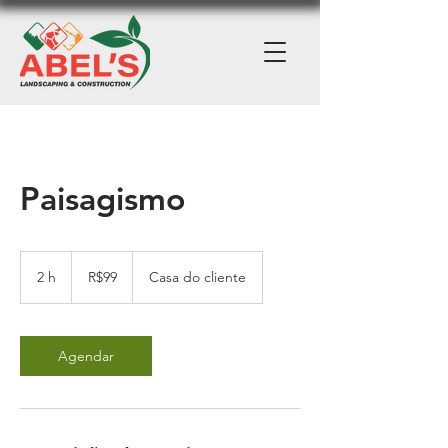
Paisagismo
99
Brazilian
2 h
2
R$99
Casa do cliente
reals
h
Agendar