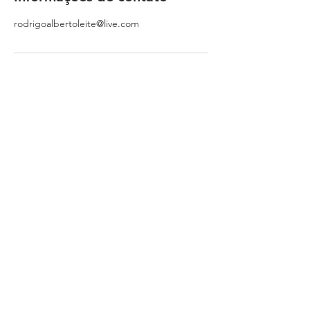
rodrigoalbertoleite@live.com
Get In Touch
(781)953-6760
(781)848-1222
Location
60 Pine St
Weymouth, MA 02190
© 2020 abelslandscaping